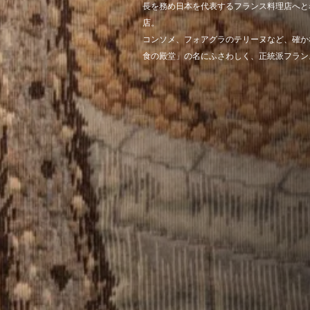
⻑を務め日本を代表するフランス料理店へと
店。
コンソメ、フォアグラのテリーヌなど、確か
食の殿堂」の名にふさわしく、正統派フラン