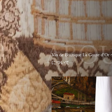
ABO
Vin de Boutique La Goute d’Or
について