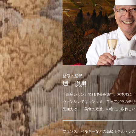
監修・監督
城 悦男
「銀座レカン」で料理長を16年、六本木に「
ヴァンサンではコンソメ、フォアグラのテリ
品揃えは、「美食の殿堂」の名にふさわしい
フランス、ベルギーなどの高級ホテル・レス